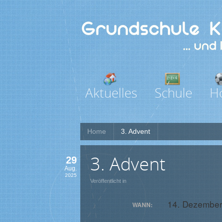
Aktuelles
Schule
H
Home
3. Advent
3. Advent
29
Aug.
2025
Veröffentlicht in
14. Dezembe
WANN: