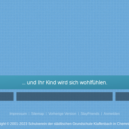
... und Ihr Kind wird sich wohlfühlen.
Impressum
Sitemap
Vorherige Version
StayFriends
Anmelden
ight © 2001-2023 Schulverein der städtischen Grundschule Klaffenbach in Chemnit