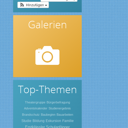
Hinzufügen
Galerien
Top-Themen
Theatergruppe
Bürgerbefragung
Adventskalender
Studienergebnis
Brandschutz
Baubeginn
Bauarbeiten
Studie
Bildung
Exkursion
Familie
Erstklässler
Schulanfänger