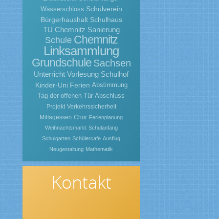
Schulverein
Wasserschloss
Bürgerhaushalt
Schulhaus
TU Chemnitz
Sanierung
Chemnitz
Schule
Linksammlung
Grundschule
Sachsen
Unterricht
Vorlesung
Schulhof
Kinder-Uni
Ferien
Abstimmung
Tag der offenen Tür
Abschluss
Projekt
Verkehrssicherheit
Mittagessen
Chor
Ferienplanung
Weihnachtsmarkt
Schulanfang
Schulgarten
Schülercafe
Ausflug
Neugestaltung
Mathematik
Kontakt