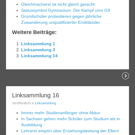
Gleichmacherei ist nicht gleich gerecht
Statussymbol Gymnasium: Der Kampf ums G9
Grundschüler protestieren gegen jährliche
Zuwanderung unqualifizierter Erstklässler
Weitere Beiträge:
Linksammlung 1
Linksammlung 3
Linksammlung 14
lesen
10
Linksammlung 16
pr.
Veröffentlicht in
Linksammlung
014
Immer mehr Studienanfänger ohne Abitur
In Sachsen gehen mehr Schüler zum Studium als in
Ausbildung
Lehrerin empört über Erziehungsleistung der Eltern