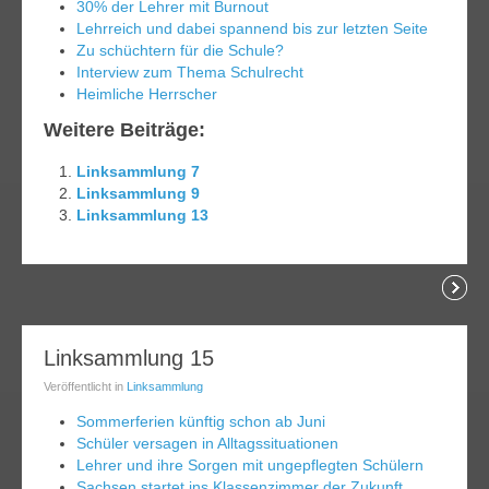
30% der Lehrer mit Burnout
Lehrreich und dabei spannend bis zur letzten Seite
Zu schüchtern für die Schule?
Interview zum Thema Schulrecht
Heimliche Herrscher
Weitere Beiträge:
Linksammlung 7
Linksammlung 9
Linksammlung 13
lesen
04
Linksammlung 15
pr.
Veröffentlicht in
Linksammlung
014
Sommerferien künftig schon ab Juni
Schüler versagen in Alltagssituationen
Lehrer und ihre Sorgen mit ungepflegten Schülern
Sachsen startet ins Klassenzimmer der Zukunft