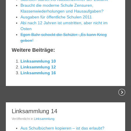
Braucht die moderne Schule Zensuren,
Klassenwiederholungen und Hausaufgaben?
Ausgaben für öffentliche Schulen 2011
Abi nach 12 Jahren ist umstritten, aber nicht im
Osten
Egon Bahr schockt die Schüler: „Es kann Krieg
geben“
Weitere Beiträge:
Linksammlung 10
Linksammlung 12
Linksammlung 16
lesen
26
Linksammlung 14
eb.
Veröffentlicht in
Linksammlung
014
Aus Schulbüchern kopieren – ist das erlaubt?