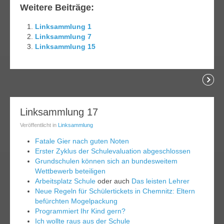
Weitere Beiträge:
Linksammlung 1
Linksammlung 7
Linksammlung 15
lesen
17
Linksammlung 17
ai
Veröffentlicht in
Linksammlung
014
Fatale Gier nach guten Noten
Erster Zyklus der Schulevaluation abgeschlossen
Grundschulen können sich an bundesweitem
Wettbewerb beteiligen
Arbeitsplatz Schule
oder auch
Das leisten Lehrer
Neue Regeln für Schülertickets in Chemnitz: Eltern
befürchten Mogelpackung
Programmiert Ihr Kind gern?
Ich wollte raus aus der Schule