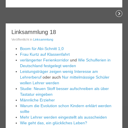
lesen
02
Linksammlung 18
juli
Veröffentlicht in
Linksammlung
014
Boom für Abi-Schnitt 1,0
Frau Kurtz auf Klassenfahrt
verlängerter Ferienkorridor
und
Wie Schulferien in
Deutschland festgelegt werden
Leistungsträger zeigen wenig Interesse am
Lehrerberuf
oder auch
Nur mittelmässige Schüler
wollen Lehrer werden
Studie: Neuen Stoff besser aufschreiben als über
Tastatur eingeben
Männliche Erzieher
Warum die Evolution schon Kindern erklärt werden
sollte
Mehr Lehrer werden eingestellt als ausscheiden
Wie geht das, ein glückliches Leben?