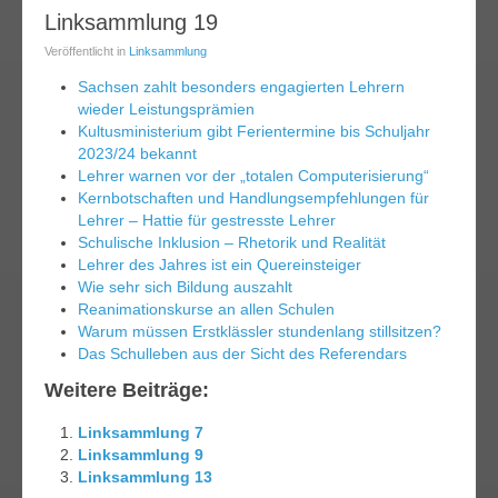
13
Linksammlung 19
ez.
Veröffentlicht in
Linksammlung
014
Sachsen zahlt besonders engagierten Lehrern
wieder Leistungsprämien
Kultusministerium gibt Ferientermine bis Schuljahr
2023/24 bekannt
Lehrer warnen vor der „totalen Computerisierung“
Kernbotschaften und Handlungsempfehlungen für
Lehrer – Hattie für gestresste Lehrer
Schulische Inklusion – Rhetorik und Realität
Lehrer des Jahres ist ein Quereinsteiger
Wie sehr sich Bildung auszahlt
Reanimationskurse an allen Schulen
Warum müssen Erstklässler stundenlang stillsitzen?
Das Schulleben aus der Sicht des Referendars
Weitere Beiträge:
Linksammlung 7
Linksammlung 9
Linksammlung 13