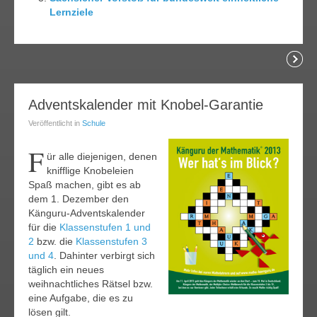
Lernziele
lesen
30
Adventskalender mit Knobel-Garantie
ov.
Veröffentlicht in
Schule
012
F
ür alle diejenigen, denen
knifflige Knobeleien
Spaß machen, gibt es ab
dem 1. Dezember den
Känguru-Adventskalender
für die
Klassenstufen 1 und
2
bzw. die
Klassenstufen 3
und 4
. Dahinter verbirgt sich
täglich ein neues
weihnachtliches Rätsel bzw.
eine Aufgabe, die es zu
lösen gilt.