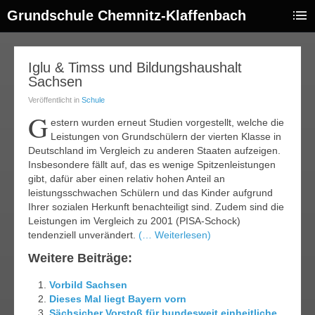
Grundschule Chemnitz-Klaffenbach
12
Iglu & Timss und Bildungshaushalt
Sachsen
ez.
012
Veröffentlicht in
Schule
G
estern wurden erneut Studien vorgestellt, welche die
Leistungen von Grundschülern der vierten Klasse in
Deutschland im Vergleich zu anderen Staaten aufzeigen.
Insbesondere fällt auf, das es wenige Spitzenleistungen
gibt, dafür aber einen relativ hohen Anteil an
leistungsschwachen Schülern und das Kinder aufgrund
Ihrer sozialen Herkunft benachteiligt sind. Zudem sind die
Leistungen im Vergleich zu 2001 (PISA-Schock)
tendenziell unverändert.
(… Weiterlesen)
Weitere Beiträge:
Vorbild Sachsen
Dieses Mal liegt Bayern vorn
Sächsicher Vorstoß für bundesweit einheitliche