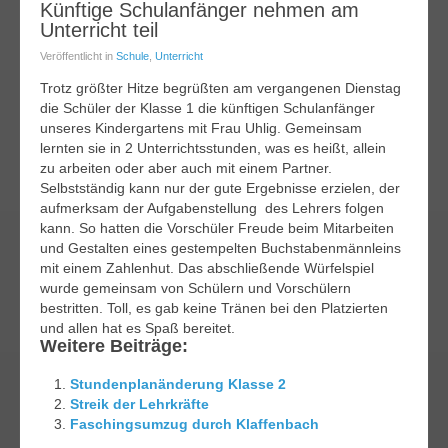
16
Künftige Schulanfänger nehmen am
Unterricht teil
uni
014
Veröffentlicht in
Schule
,
Unterricht
Trotz größter Hitze begrüßten am vergangenen Dienstag
die Schüler der Klasse 1 die künftigen Schulanfänger
unseres Kindergartens mit Frau Uhlig. Gemeinsam
lernten sie in 2 Unterrichtsstunden, was es heißt, allein
zu arbeiten oder aber auch mit einem Partner.
Selbstständig kann nur der gute Ergebnisse erzielen, der
aufmerksam der Aufgabenstellung des Lehrers folgen
kann. So hatten die Vorschüler Freude beim Mitarbeiten
und Gestalten eines gestempelten Buchstabenmännleins
mit einem Zahlenhut. Das abschließende Würfelspiel
wurde gemeinsam von Schülern und Vorschülern
bestritten. Toll, es gab keine Tränen bei den Platzierten
und allen hat es Spaß bereitet.
Weitere Beiträge:
Stundenplanänderung Klasse 2
Streik der Lehrkräfte
Faschingsumzug durch Klaffenbach