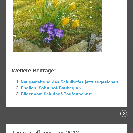
Weitere Beiträge:
Neugestaltung des Schulhofes jetzt zugesichert
Endlich: Schulhof-Baubeginn
Bilder vom Schulhof-Baufortschritt
lesen
24
Tag der offenen Tür 2012