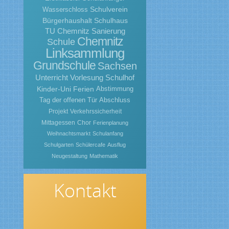
Schulverein
Wasserschloss
Bürgerhaushalt
Schulhaus
TU Chemnitz
Sanierung
Chemnitz
Schule
Linksammlung
Grundschule
Sachsen
Unterricht
Vorlesung
Schulhof
Kinder-Uni
Ferien
Abstimmung
Tag der offenen Tür
Abschluss
Projekt
Verkehrssicherheit
Mittagessen
Chor
Ferienplanung
Weihnachtsmarkt
Schulanfang
Schulgarten
Schülercafe
Ausflug
Neugestaltung
Mathematik
Kontakt