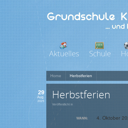
Aktuelles
Schule
H
Home
Herbstferien
Herbstferien
29
Aug.
2025
Veröffentlicht in
4. Oktober 2
WANN: