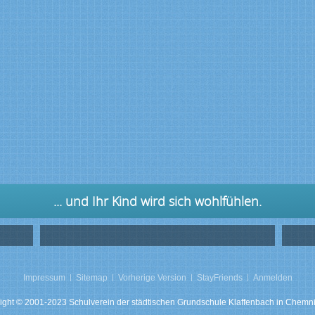
... und Ihr Kind wird sich wohlfühlen.
Impressum
Sitemap
Vorherige Version
StayFriends
Anmelden
ight © 2001-2023 Schulverein der städtischen Grundschule Klaffenbach in Chemnit