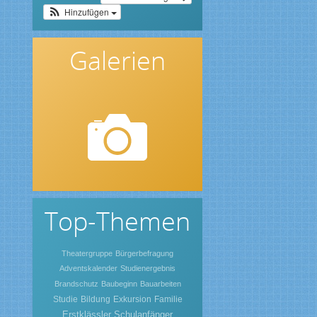
Hinzufügen
Galerien
Top-Themen
Theatergruppe
Bürgerbefragung
Adventskalender
Studienergebnis
Brandschutz
Baubeginn
Bauarbeiten
Studie
Bildung
Exkursion
Familie
Erstklässler
Schulanfänger