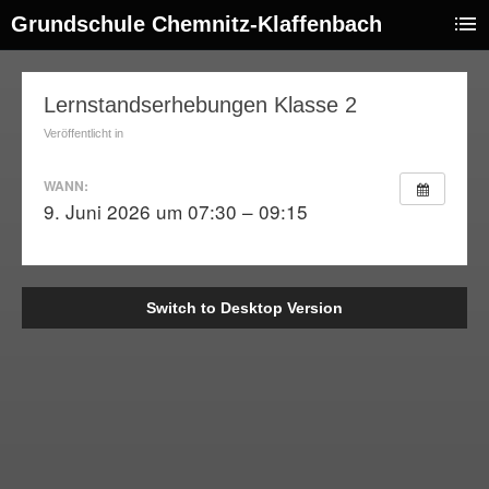
Grundschule Chemnitz-Klaffenbach
08
Lernstandserhebungen Klasse 2
ai
Veröffentlicht in
026
WANN:
9. Juni 2026 um 07:30 – 09:15
Switch to Desktop Version