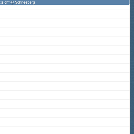
zteich“
@ Schneeberg