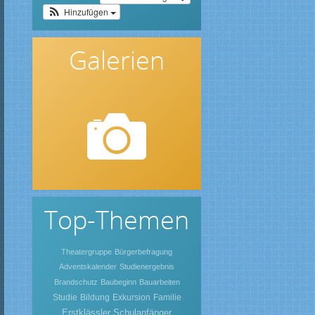
Hinzufügen
Galerien
Top-Themen
Theatergruppe
Bürgerbefragung
Adventskalender
Studienergebnis
Brandschutz
Baubeginn
Bauarbeiten
Studie
Bildung
Exkursion
Familie
Erstklässler
Schulanfänger