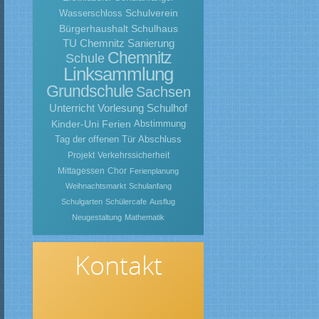
Schulverein
Wasserschloss
Bürgerhaushalt
Schulhaus
TU Chemnitz
Sanierung
Chemnitz
Schule
Linksammlung
Grundschule
Sachsen
Unterricht
Vorlesung
Schulhof
Kinder-Uni
Ferien
Abstimmung
Tag der offenen Tür
Abschluss
Projekt
Verkehrssicherheit
Mittagessen
Chor
Ferienplanung
Weihnachtsmarkt
Schulanfang
Schulgarten
Schülercafe
Ausflug
Neugestaltung
Mathematik
Kontakt