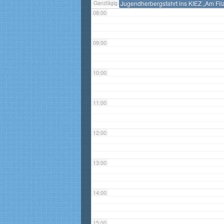
Ganztägig
Jugendherbergsfahrt ins KIEZ „Am Fil
08:00
09:00
10:00
11:00
12:00
13:00
14:00
15:00