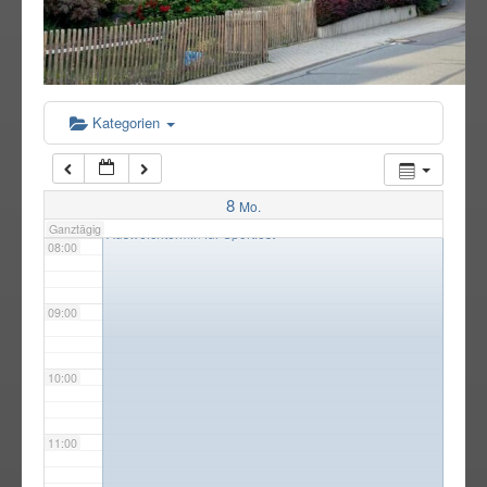
05:00
06:00
Kategorien
07:00
8
Mo.
07:30
Ganztägig
Ausweichtermin für Sportfest
08:00
09:00
10:00
11:00