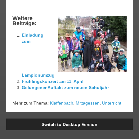
Weitere
Beiträge:
Einladung
zum
Lampionumzug
Frühlingskonzert am 11. April
Gelungener Auftakt zum neuen Schuljahr
Mehr zum Thema:
Klaffenbach
,
Mittagessen
,
Unterricht
Switch to Desktop Version