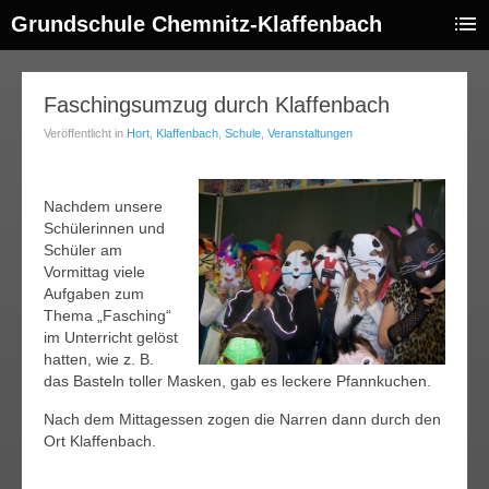
Grundschule Chemnitz-Klaffenbach
04
Faschingsumzug durch Klaffenbach
rz
Veröffentlicht in
Hort
,
Klaffenbach
,
Schule
,
Veranstaltungen
014
Nachdem unsere
Schülerinnen und
Schüler am
Vormittag viele
Aufgaben zum
Thema „Fasching“
im Unterricht gelöst
hatten, wie z. B.
das Basteln toller Masken, gab es leckere Pfannkuchen.
Nach dem Mittagessen zogen die Narren dann durch den
Ort Klaffenbach.